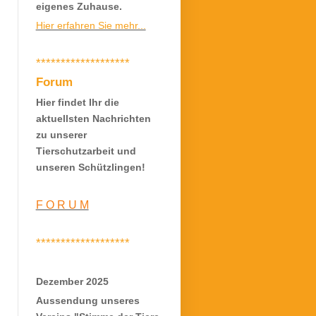
eigenes Zuhause.
Hier erfahren Sie mehr...
*******************
Forum
Hier findet Ihr die
aktuellsten Nachrichten
zu unserer
Tierschutzarbeit und
unseren Schützlingen!
F O R U M
*******************
Dezember 2025
Aussendung unseres