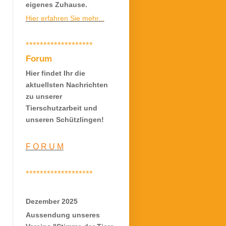
eigenes Zuhause.
Hier erfahren Sie mehr...
*******************
Forum
Hier findet Ihr die
aktuellsten Nachrichten
zu unserer
Tierschutzarbeit und
unseren Schützlingen!
F O R U M
*******************
Dezember 2025
Aussendung unseres